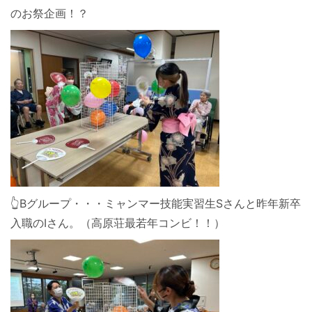
のお祭企画！？
👆Bグループ・・・ミャンマー技能実習生Sさんと昨年新卒
入職のIさん。（高原荘最若年コンビ！！）