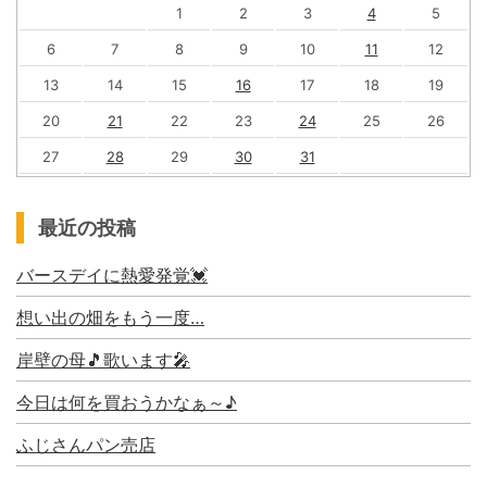
1
2
3
4
5
6
7
8
9
10
11
12
13
14
15
16
17
18
19
20
21
22
23
24
25
26
27
28
29
30
31
最近の投稿
バースデイに熱愛発覚💓
想い出の畑をもう一度…
岸壁の母🎵歌います🎤
今日は何を買おうかなぁ～♪
ふじさんパン売店