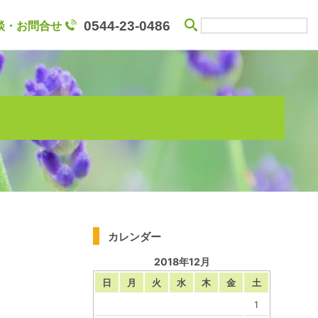
談・お問合せ
0544-23-0486
カレンダー
2018年12月
日
月
火
水
木
金
土
1