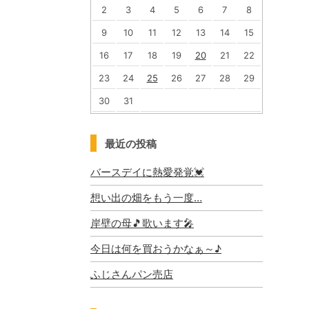
2
3
4
5
6
7
8
9
10
11
12
13
14
15
16
17
18
19
20
21
22
23
24
25
26
27
28
29
30
31
最近の投稿
バースデイに熱愛発覚💓
想い出の畑をもう一度…
岸壁の母🎵歌います🎤
今日は何を買おうかなぁ～♪
ふじさんパン売店